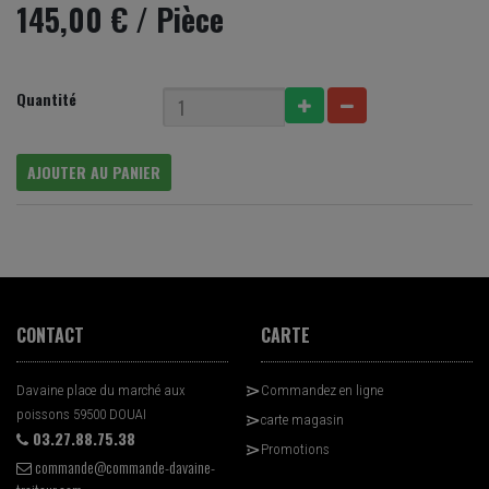
145,00 €
/ Pièce
Quantité
AJOUTER AU PANIER
CONTACT
CARTE
Davaine place du marché aux
Commandez en ligne
poissons 59500 DOUAI
carte magasin
03.27.88.75.38
Promotions
commande@commande-davaine-