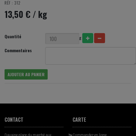
RÉF : 312
13,50 €
/ kg
Quantité
g
Commentaires
AJOUTER AU PANIER
CONTACT
CARTE
Davaine place du marché aux
Commandez en ligne