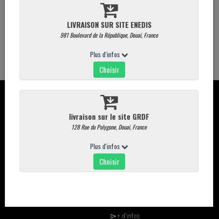
Quantité
AJOUTER AU PANIER
CONTACT
CARTE
Davaine place du marché aux
Commandez en ligne
poissons 59500 DOUAI
carte magasin
03.27.88.75.38
Promotions
commande@commande-davaine-
traiteur.com
INFORMATION
+ d'infos