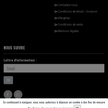
Contactez nous
Conditions de retrait / livraison
Allergènes
Conditions de vente
Mentions légales
NOUS SUIVRE
Lettre d'information :
OK
En continuant à naviguer, vous nous autorisez à déposer un cookie à des fins de mesure
© 2026 - Logiciel
SaasFood - Logiciel de gestion de commande sur internet et en