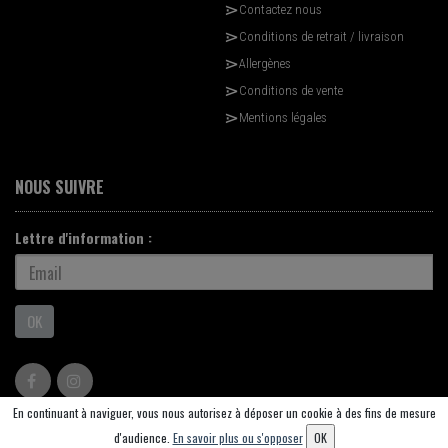
Contactez nous
Conditions de retrait / livraison
Allergènes
Conditions de vente
Mentions légales
NOUS SUIVRE
Lettre d'information :
OK
En continuant à naviguer, vous nous autorisez à déposer un cookie à des fins de mesure
© 2026 - Logiciel
SaasFood - Logiciel de gestion de commande sur internet et en
d'audience.
En savoir plus ou s'opposer
OK
magasin