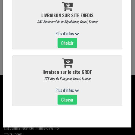
Quantité
g
AJOUTER AU PANIER
ALLERGÈNES
- Sulfite E220 - E228
CONTACT
CARTE
Davaine place du marché aux
Commandez en ligne
poissons 59500 DOUAI
carte magasin
03.27.88.75.38
Promotions
commande@commande-davaine-
traiteur.com