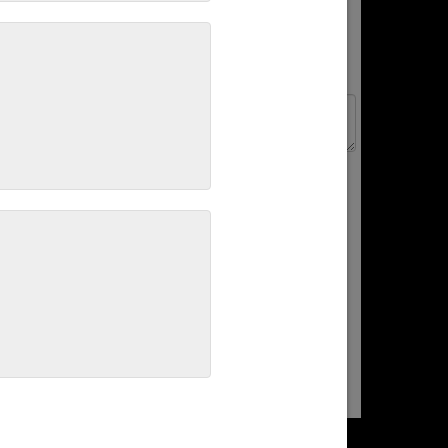
ble à sa forme conique idéal pour réaliser des tranches de
g