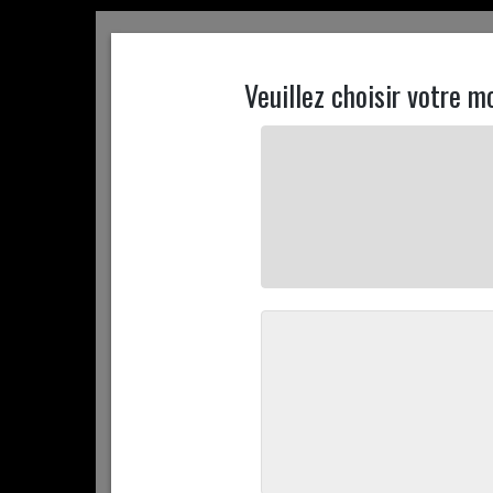
ACCUEIL
CONTACTEZ NOUS
MON COMPTE
ACCUEIL
+ D'INFOS
PROMOTIONS
COMMANDEZ 
ACCUEIL
COMMANDEZ EN LIGNE
LA CHARCUTERIE
C