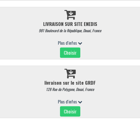
Vendu par tranche d'environ 15 grs Saucisson sec pur porc reconnaissa
taille régulière
Quantité
Commentaires
AJOUTER AU PANIER
ALLERGÈNES
- Céleri
- Soja
- Gluten