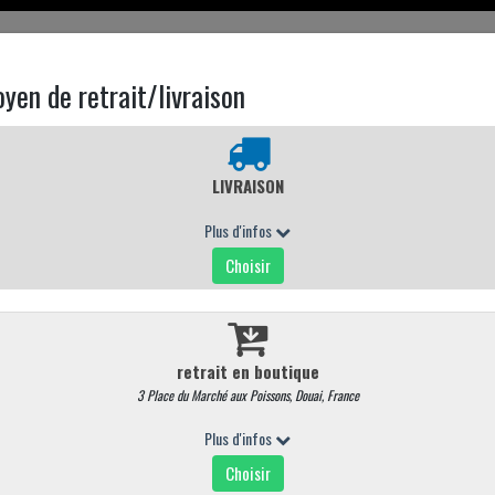
EN LIGNE
CARTE MAGASIN
CONTACTEZ NOUS
HARCUTERIE À LA COUPE
Rosette de lyon
RÉF : 13
36,80 €
/ kg