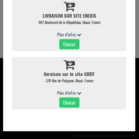
Quantité
g
AJOUTER AU PANIER
CONTACT
CARTE
Davaine place du marché aux
Commandez en ligne
poissons 59500 DOUAI
carte magasin
03.27.88.75.38
Promotions
commande@commande-davaine-
traiteur.com
INFORMATION