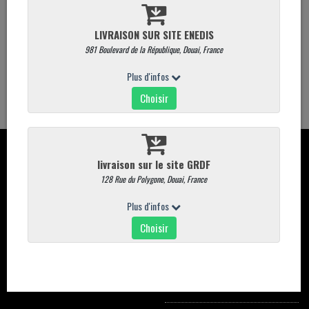
Quantité
g
AJOUTER AU PANIER
CONTACT
CARTE
Davaine place du marché aux
Commandez en ligne
poissons 59500 DOUAI
carte magasin
03.27.88.75.38
Promotions
commande@commande-davaine-
traiteur.com
INFORMATION