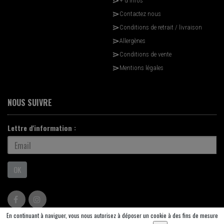
+ d'infos
Contactez nous
Conditions de retrait / livraison
Allergènes
Conditions de vente
Mentions légales
NOUS SUIVRE
Lettre d'information :
OK
En continuant à naviguer, vous nous autorisez à déposer un cookie à des fins de mesure
© 2026 - Logiciel
SaasFood - Logiciel de gestion de commande sur internet et en