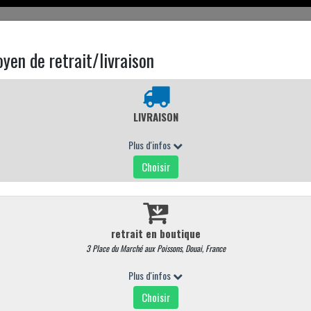
EN LIGNE
CARTE MAGASIN
CONTACTEZ NOUS
VOLAILLE
Poirine de pintade farcie au foie gras
RÉF : 428
8,00 €
/ Pièce