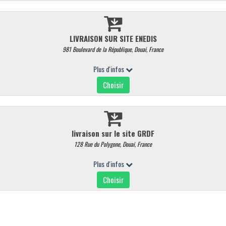
Vendue à la pièce poids moyen 200 gr sCuisse de pintade désossée, far
gras, épices et aromates
Quantité
Commentaires
AJOUTER AU PANIER
ALLERGÈNES
- Oeufs
- Céleri
- Gluten