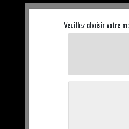
ACCUEIL
CONTACTEZ NOUS
MON COMPTE
ACCUEIL
+ D'INFOS
PROMOTIONS
COMMANDEZ 
ACCUEIL
COMMANDEZ EN LIGNE
VIANDE & VOLAILLE