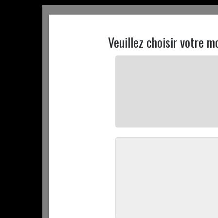
ACCUEIL
CONTACTEZ NOUS
MON COMPTE
ACCUEIL
+ D'INFOS
PROMOTIONS
COMMANDEZ 
ACCUEIL
COMMANDEZ EN LIGNE
NOS PÂTISSERIE SALÉ
Grande pizza végétarienne
10,50 €
/ Pièce
Quantité