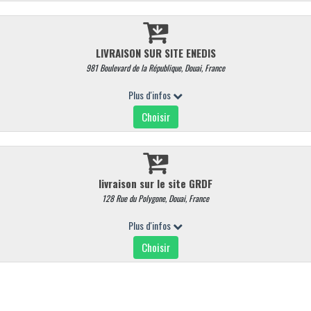
INFORMATION
MON COMPTE
ez en ligne
+ d'infos
Mon compte
agasin
Contactez nous
Mes commandes
ons
Conditions de retrait /
Mes adresses