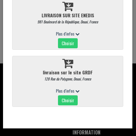
Produit vendu à l'unité. Poids moyen : 200 g
Quantité
AJOUTER AU PANIER
CONTACT
CARTE
Davaine place du marché aux
Commandez en ligne
poissons 59500 DOUAI
carte magasin
03.27.88.75.38
Promotions
commande@commande-davaine-
traiteur.com
INFORMATION