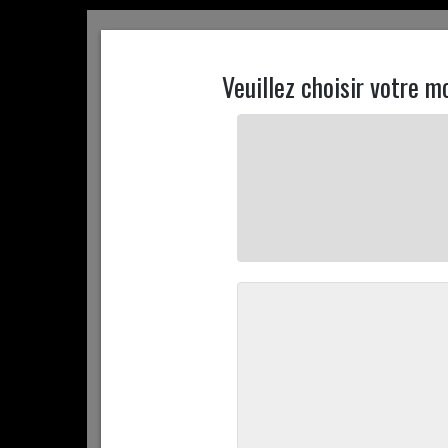
ACCUEIL
CONTACTEZ NOUS
MON COMPTE
ACCUEIL
+ D'INFOS
PROMOTIONS
COMMANDEZ 
ACCUEIL
COMMANDEZ EN LIGNE
LES PLATS CUISINÉS
risotto parmesan
22,50 €
/ kg
Produit vendu à l'unité. Poids moyen : 150 g