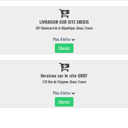
INFORMATION
MON COMPTE
ez en ligne
+ d'infos
Mon compte
agasin
Contactez nous
Mes commandes
ons
Conditions de retrait /
Mes adresses