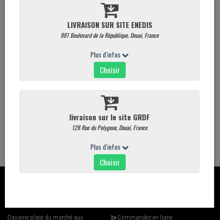
Quantité
AJOUTER AU PANIER
ALLERGÈNES
- Gluten
- Arachides préparées
- Soja
- Oeufs
CONTACT
CARTE
Davaine place du marché aux
Commandez en ligne