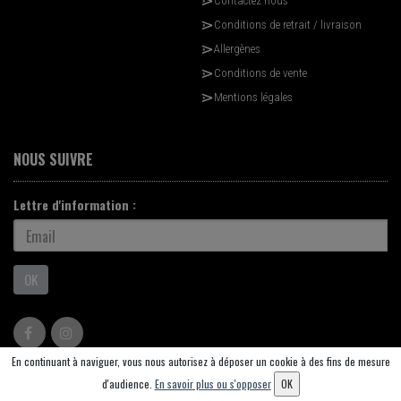
Contactez nous
Conditions de retrait / livraison
Allergènes
Conditions de vente
Mentions légales
NOUS SUIVRE
Lettre d'information :
OK
En continuant à naviguer, vous nous autorisez à déposer un cookie à des fins de mesure
© 2026 - Logiciel
SaasFood - Logiciel de gestion de commande sur internet et en
d'audience.
En savoir plus ou s'opposer
OK
magasin