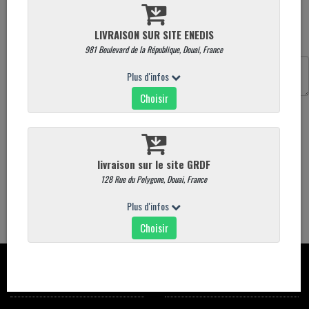
Produit vendu à l'unité. Poids moyen : 200 g
Quantité
Commentaires
AJOUTER AU PANIER
ALLERGÈNES
- Arachides préparées
CONTACT
CARTE