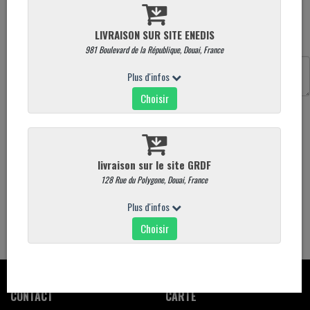
Produit vendu à l'unité. Poids moyen : 100 g
Quantité
Commentaires
AJOUTER AU PANIER
ALLERGÈNES
- Fruit à coque
- Gluten
CONTACT
CARTE