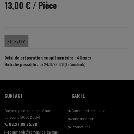
13,00 €
/ Pièce
RETR/LIV
Délai de préparation supplémentaire :
4 Heures
Retr/liv possible :
Le 24/07/2026 (Le Vendredi)
CONTACT
CARTE
Davaine place du marché aux
Commandez en ligne
poissons 59500 DOUAI
carte magasin
03.27.88.75.38
Promotions
commande@commande-davaine-