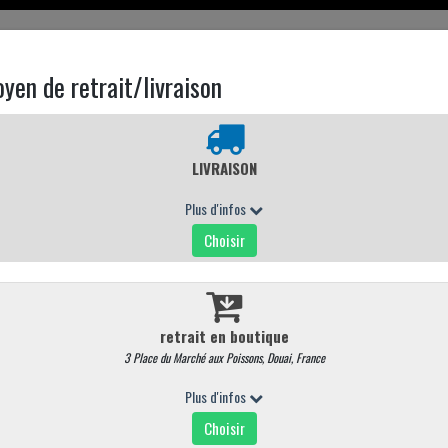
EN LIGNE
CARTE MAGASIN
CONTACTEZ NOUS
UEMENT
formule tartiflette
13,00 €
/ Pièce
Quantité