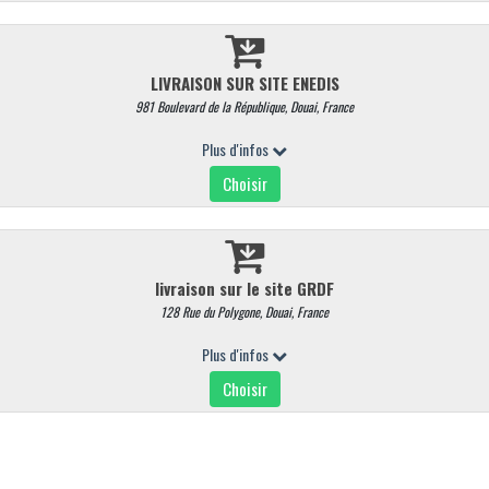
AJOUTER AU PANIER
RETR/LIV
ALLERGÈNES
Délai de préparation supplémentaire :
4 Heures
Retr/liv possible :
Mercredi, Jeudi, Vendredi
INFORMATION
MON COMPTE
ez en ligne
+ d'infos
Mon compte