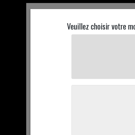
ACCUEIL
CONTACTEZ NOUS
MON COMPTE
ACCUEIL
+ D'INFOS
PROMOTIONS
COMMANDEZ 
ACCUEIL
COMMANDEZ EN LIGNE
SOCIÉTÉ ENEDIS UNIQ