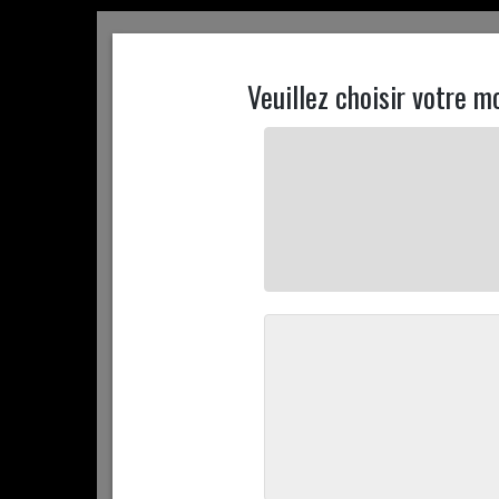
ACCUEIL
CONTACTEZ NOUS
MON COMPTE
ACCUEIL
+ D'INFOS
PROMOTIONS
COMMANDEZ 
ACCUEIL
COMMANDEZ EN LIGNE
NOS PLAT DU JOURS