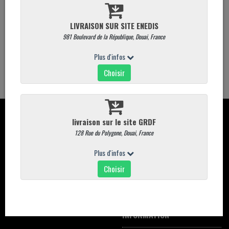
Quantité
AJOUTER AU PANIER
CONTACT
CARTE
Davaine place du marché aux
Commandez en ligne
poissons 59500 DOUAI
carte magasin
03.27.88.75.38
Promotions
commande@commande-davaine-
traiteur.com
INFORMATION