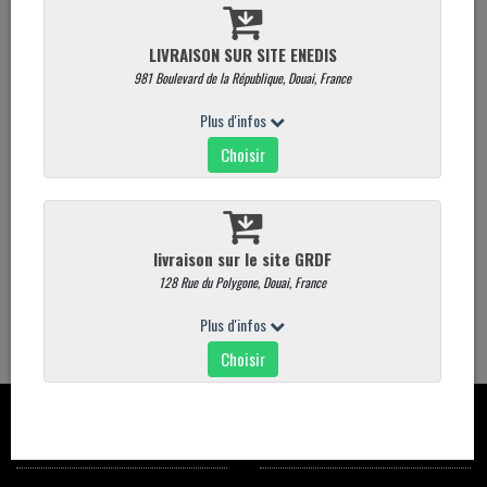
- tiramissu
- panna cotta fruit
- salade de fruit
- mousse au chocolat
Quantité
AJOUTER AU PANIER
CONTACT
CARTE