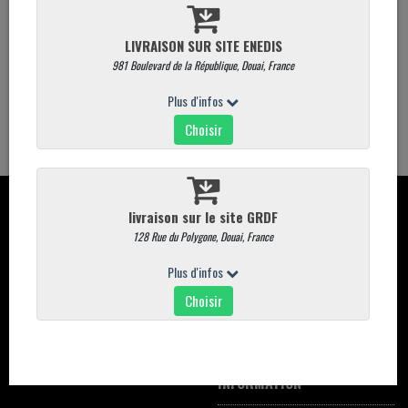
Quantité
AJOUTER AU PANIER
CONTACT
CARTE
Davaine place du marché aux
Commandez en ligne
poissons 59500 DOUAI
carte magasin
03.27.88.75.38
Promotions
commande@commande-davaine-
traiteur.com
INFORMATION