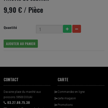
9,90 €
/ Pièce
Quantité
AJOUTER AU PANIER
CONTACT
CARTE
Davaine place du marché aux
Commandez en ligne
poissons 59500 DOUAI
carte magasin
03.27.88.75.38
Promotions