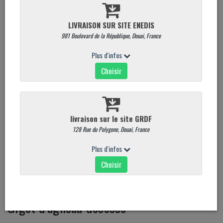
Gigot d'agneau désossé