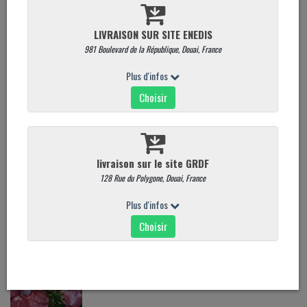
Noisette d'agneau au beure maitre d'hotel
45,00 €
/ kg
Merguez
14,90 €
/ kg
Gigot d'agneau avec os
30,20 €
/ kg