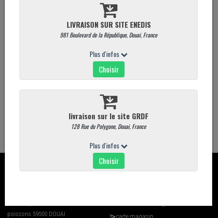
Total
1
articles
Cuissot de cochon de lait à la moutarde à
l'ancienne
13,00 €
/ Part
1
CONTACT
CARTE
Davaine place du marché aux
Commandez en ligne
poissons 59500 DOUAI
carte magasin