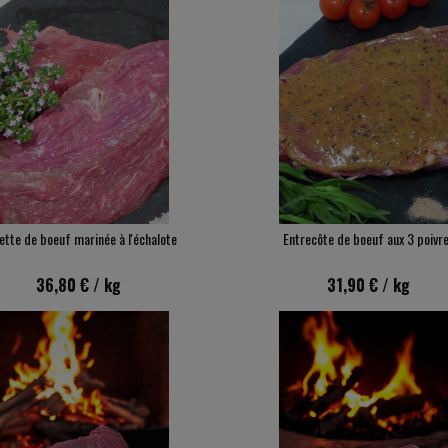
ette de boeuf marinée à l'échalote
Entrecôte de boeuf aux 3 poivr
36,80 €
/ kg
31,90 €
/ kg