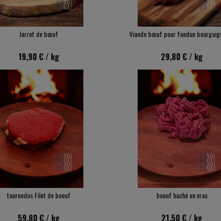
Jarret de bœuf
Viande bœuf pour fondue bourguig
19,90 €
/ kg
29,80 €
/ kg
tournedos Filet de boeuf
boeuf haché en vrac
59,80 €
/ kg
21,50 €
/ kg