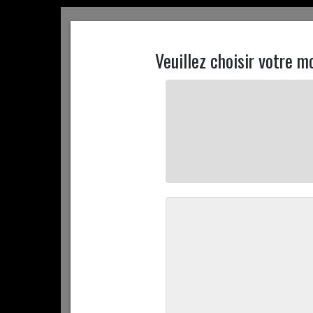
ACCUEIL
CONTACTEZ NOUS
MON COMPTE
ACCUEIL
+ D'INFOS
PROMOTIONS
COMMANDEZ 
ACCUEIL
COMMANDEZ EN LIGNE
VIANDE & VOLAILLE
Le b
CATÉGORIES
Commandez en ligne
Notre collection barbecue
La collection apéritive
Nos boites chaudes pour apéritif