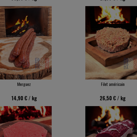
Merguez
Filet américain
14,90 €
/ kg
26,50 €
/ kg