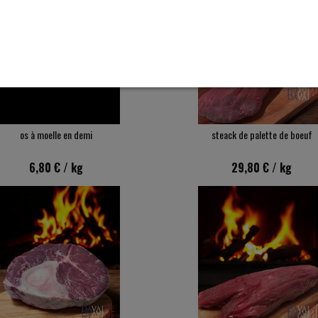
os à moelle en demi
steack de palette de boeuf
6,80 €
/ kg
29,80 €
/ kg