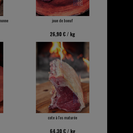
nonne
joue de boeuf
26,90 €
/ kg
cote à l'os maturée
64,30 €
/ kg