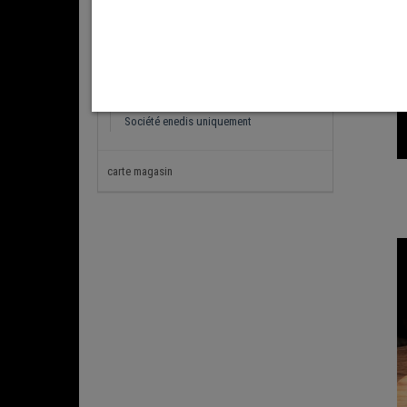
Les fromages
Le caviar Sturia
Les boissons
Epicerie
Nos formules du midi
Société enedis uniquement
carte magasin