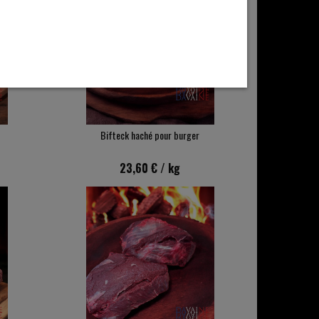
Bifteck haché pour burger
23,60 €
/ kg